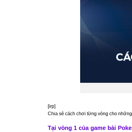
[irp]
Chia sẻ cách chơi từng vòng cho nhữ
Tại vòng 1 của game bài Pok