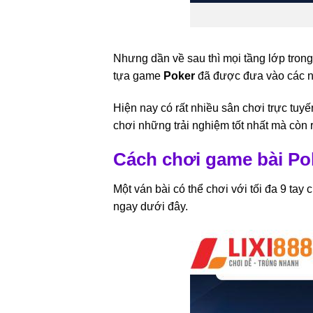
Nhưng dần về sau thì mọi tầng lớp trong
tựa game
Poker
đã được đưa vào các nh
Hiện nay có rất nhiều sân chơi trực tuy
chơi những trải nghiệm tốt nhất mà còn r
Cách chơi game bài Po
Một ván bài có thể chơi với tối đa 9 tay 
ngay dưới đây.