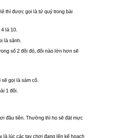
lẻ thì được gọi là tứ quý trong bài
 4 lá 10.
ọi là sảnh.
trong số 2 đôi đó, đôi nào lớn hơn sẽ
ì sẽ gọi là sám cô.
bài 1 đôi.
ơi đầu tiên. Thường thì họ sẽ đặt mực
 là lúc các tay chơi đang lên kế hoạch