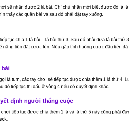
chơi sẽ nhận được 2 lá bài. Chỉ chủ nhân mới biết được đó là lá
nhìn thấy các quân bài và sau đó phải đặt tay xuống.
iếp tục chia 1 lá bài – lá bài thứ 3. Sau đó phải đưa lá bài thứ
ể nâng tiền đặt cược lên. Nếu gặp tình huống cược đầu tiên đã b
 bài
i là turn, các tay chơi sẽ tiếp tục được chia thêm 1 lá thứ 4. L
u đó tiếp tục thi đấu ở vòng 4 nếu có quyết định khác.
yết định người thắng cuộc
y chơi tiếp tục được chia thêm 1 lá và lá thứ 5 này cũng phải đư
heck.