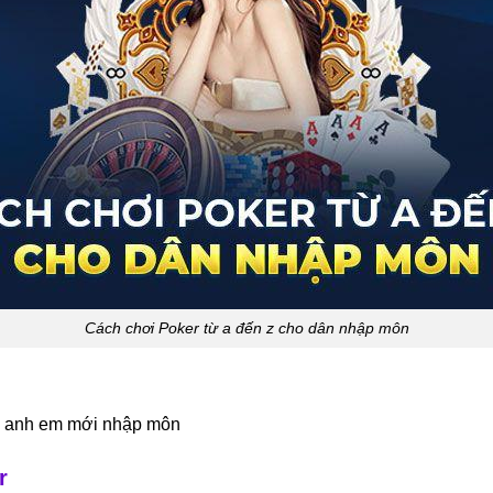
Cách chơi Poker từ a đến z cho dân nhập môn
ng anh em mới nhập môn
er