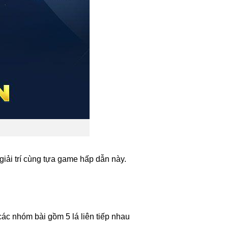
giải trí cùng tựa game hấp dẫn này.
các nhóm bài gồm 5 lá liên tiếp nhau