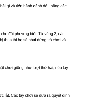
 bài gì và tiến hành đánh dấu bằng các
 3 cho đối phương biết. Từ vòng 2, các
ị thua thì họ sẽ phải dừng trò chơi và
uật chơi giống như lượt thứ hai, nếu tay
ợc lật. Các tay chơi sẽ đưa ra quyết định