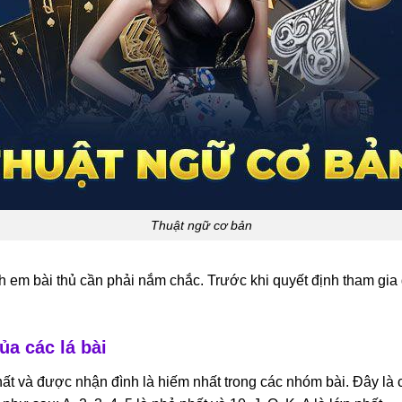
Thuật ngữ cơ bản
h em bài thủ cần phải nắm chắc. Trước khi quyết định tham gia 
của các lá bài
ất và được nhận đình là hiếm nhất trong các nhóm bài. Đây là 