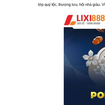
lớp quý tộc, thượng lưu, hội nhà giàu. 