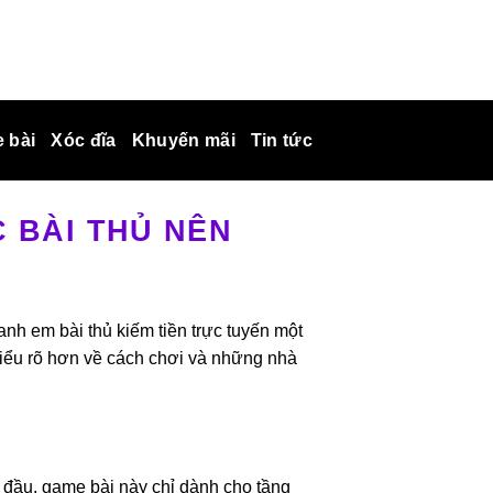
 bài
Xóc đĩa
Khuyến mãi
Tin tức
 BÀI THỦ NÊN
 anh em bài thủ kiếm tiền trực tuyến một
hiểu rõ hơn về cách chơi và những nhà
ạt đầu, game bài này chỉ dành cho tầng