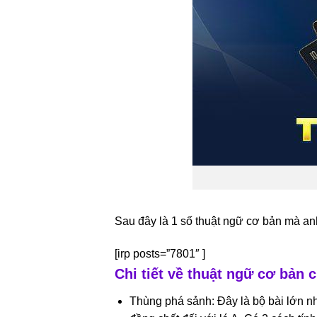
Sau đây là 1 số thuật ngữ cơ bản mà an
[irp posts=”7801″ ]
Chi tiết về thuật ngữ cơ bản 
Thùng phá sảnh: Đây là bộ bài lớn nh