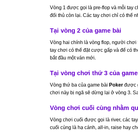
Vòng 1 được gọi là pre-flop và mỗi tay 
đối thủ còn lại. Các tay chơi chỉ có thể 
Tại vòng 2 của game bài
Vòng hai chính là vòng flop, người chơi t
tay chơi có thể đặt cược gấp và để có th
bắt đầu một ván mới.
Tại vòng chơi thứ 3 của game
Vòng thứ ba của game bài
Poker
được gọ
chơi này bị ngã sẽ dừng lại ở vòng 3. Sa
Vòng chơi cuối cùng nhằm qu
Vòng chơi cuối được gọi là river, các ta
cuối cùng là hạ cánh, all-in, raise hay c