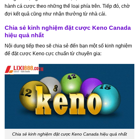
hành cá cược theo những thể loại phía trên. Tiếp đó, chờ
đợi kết quả cũng như nhận thưởng từ nhà cái.
Chia sẻ kinh nghiệm đặt cược Keno Canada
hiệu quả nhất
Nội dung tiếp theo sẽ chia sẻ đến bạn một số kinh nghiệm
để đặt cược Keno cực chuẩn từ chuyên gia:
Chia sẻ kinh nghiệm đặt cược Keno Canada hiệu quả nhất