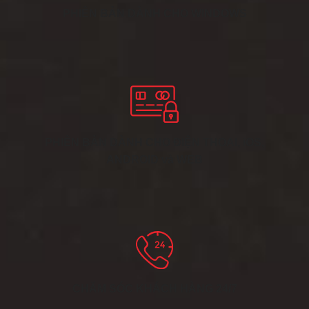
PHIÊN BẢN DÀNH CHO WINDOWS
PHIÊN BẢN DÀNH CHO ĐIỆN THOẠI, iOS,
ANDROID và WEB
CHĂM SÓC KHÁCH HÀNG 24/7