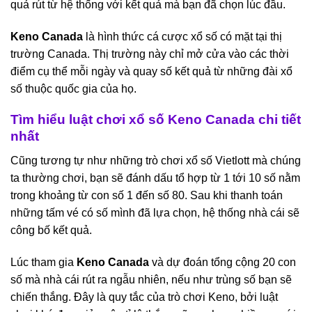
quả rút từ hệ thống với kết quả mà bạn đã chọn lúc đầu.
Keno Canada
là hình thức cá cược xổ số có mặt tại thị
trường Canada. Thị trường này chỉ mở cửa vào các thời
điểm cụ thể mỗi ngày và quay số kết quả từ những đài xổ
số thuộc quốc gia của họ.
Tìm hiểu luật chơi xổ số Keno Canada chi tiết
nhất
Cũng tương tự như những trò chơi xổ số Vietlott mà chúng
ta thường chơi, bạn sẽ đánh dấu tổ hợp từ 1 tới 10 số nằm
trong khoảng từ con số 1 đến số 80. Sau khi thanh toán
những tấm vé có số mình đã lựa chọn, hệ thống nhà cái sẽ
công bố kết quả.
Lúc tham gia
Keno Canada
và dự đoán tổng cộng 20 con
số mà nhà cái rút ra ngẫu nhiên, nếu như trùng số bạn sẽ
chiến thắng. Đây là quy tắc của trò chơi Keno, bởi luật