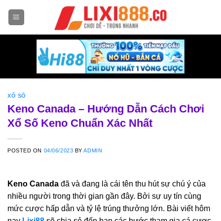
Skip
to
content
XỔ SỐ
Keno Canada – Hướng Dẫn Cách Chơi
Xổ Số Keno Chuẩn Xác Nhất
POSTED ON
04/06/2023
BY
ADMIN
Keno Canada
đã và đang là cái tên thu hút sự chú ý của
nhiều người trong thời gian gần đây. Bởi sự uy tín cùng
mức cược hấp dẫn và tỷ lệ trúng thưởng lớn. Bài viết hôm
nay
Lixi88
sẽ chia sẻ đến bạn các bước tham gia cá cược