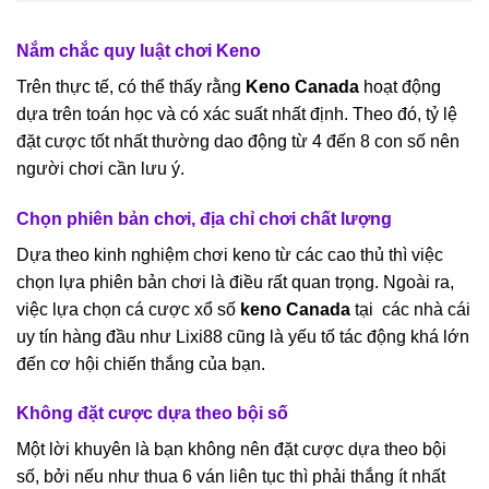
Nắm chắc quy luật chơi Keno
Trên thực tế, có thể thấy rằng
Keno Canada
hoạt động
dựa trên toán học và có xác suất nhất định. Theo đó, tỷ lệ
đặt cược tốt nhất thường dao động từ 4 đến 8 con số nên
người chơi cần lưu ý.
Chọn phiên bản chơi, địa chỉ chơi chất lượng
Dựa theo kinh nghiệm chơi keno từ các cao thủ thì việc
chọn lựa phiên bản chơi là điều rất quan trọng. Ngoài ra,
việc lựa chọn cá cược xổ số
keno Canada
tại các nhà cái
uy tín hàng đầu như Lixi88 cũng là yếu tố tác động khá lớn
đến cơ hội chiến thắng của bạn.
Không đặt cược dựa theo bội số
Một lời khuyên là bạn không nên đặt cược dựa theo bội
số, bởi nếu như thua 6 ván liên tục thì phải thắng ít nhất